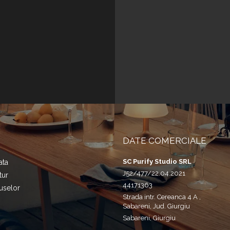
DATE COMERCIALE
SC Purify Studio SRL
ata
J52/477/22.04.2021
tur
44171363
uselor
Strada intr. Cereanca 4 A ,
Sabareni, Jud. Giurgiu
Sabareni, Giurgiu