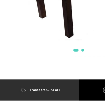
Mobilier Terasa
Scaune terasa
Seturi Terasa
Sezlonguri si Baldachine
Scaune
Scaune Inalte De Bar
Transport GRATUIT