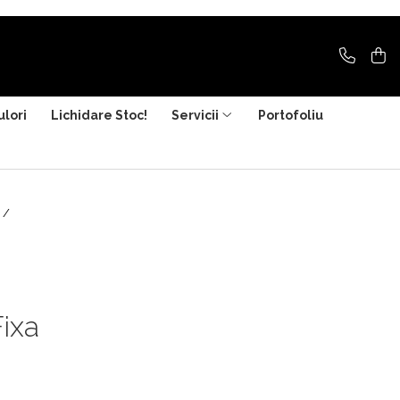
ulori
Lichidare Stoc!
Servicii
Portofoliu
a /
ixa