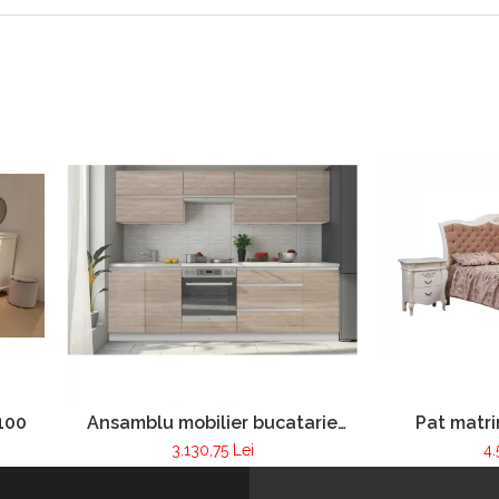
100
Ansamblu mobilier bucatarie
Pat matri
LINE
tapit
3.130,75 Lei
4.