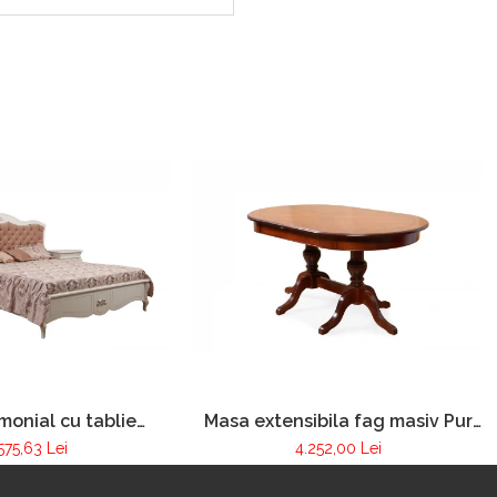
monial cu tablie
Masa extensibila fag masiv Pur
ata Pur 200
250 Victoria
575,63 Lei
4.252,00 Lei