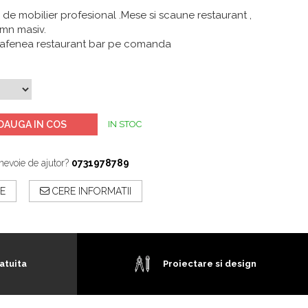
 de mobilier profesional .Mese si scaune restaurant ,
emn masiv.
cafenea restaurant bar pe comanda
DAUGA IN COS
IN STOC
nevoie de ajutor?
0731978789
E
CERE INFORMATII
atuita
Proiectare si design