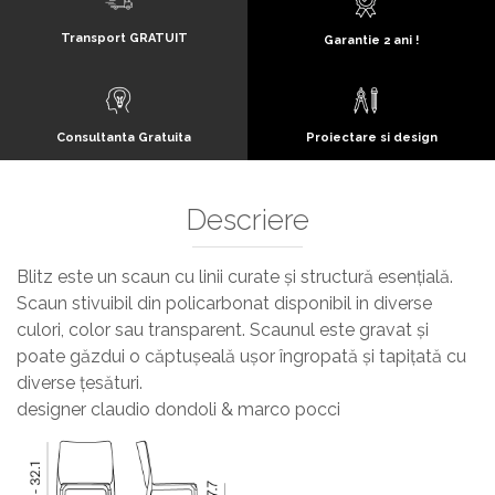
Transport GRATUIT
Garantie 2 ani !
Consultanta Gratuita
Proiectare si design
Descriere
Blitz este un scaun cu linii curate și structură esențială.
Scaun stivuibil din policarbonat disponibil in diverse
culori, color sau transparent. Scaunul este gravat și
poate găzdui o căptușeală ușor îngropată și tapițată cu
diverse țesături.
designer claudio dondoli & marco pocci