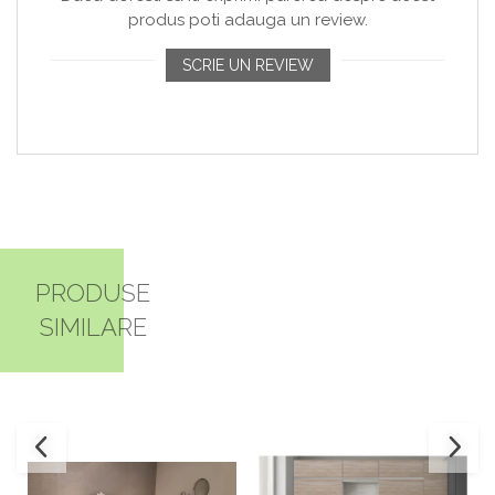
produs poti adauga un review.
SCRIE UN REVIEW
PRODUSE
SIMILARE