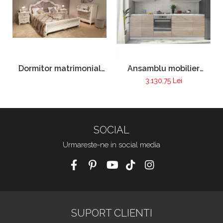
Dormitor matrimonial
Ansamblu mobilier
Pur 100
bucatarie LINE
3.130,75 Lei
SOCIAL
Urmareste-ne in social media
SUPORT CLIENTI