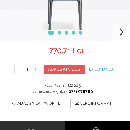
Mobilier Terasa
Scaune terasa
Seturi Terasa
Sezlonguri si Baldachine
Scaune
Scaune Inalte De Bar
770,71 Lei
ADAUGA IN COS
LA COMANDA
Cod Produs:
C2225
Ai nevoie de ajutor?
0731978789
ADAUGA LA FAVORITE
CERE INFORMATII