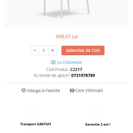
Scaune terasa
Seturi Terasa
Sezlonguri si Baldachine
Scaune
898,47 Lei
Scaune Inalte De Bar
ADAUGA IN COS
LA COMANDA
Cod Produs:
C2217
Ai nevoie de ajutor?
0731978789
Adauga la Favorite
Cere informatii
Transport GRATUIT
Garantie 2 ani !