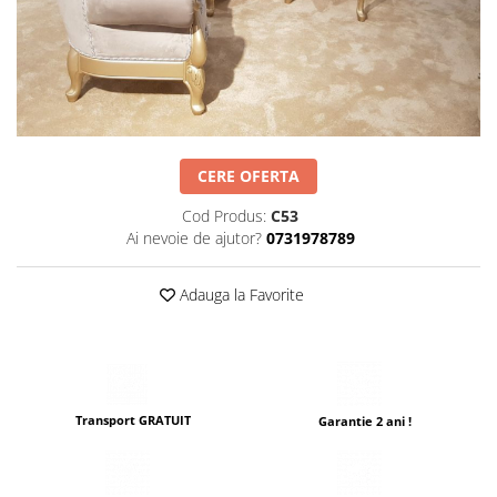
Scaune terasa
Seturi Terasa
Sezlonguri si Baldachine
Scaune
Scaune Inalte De Bar
CERE OFERTA
Cod Produs:
C53
Ai nevoie de ajutor?
0731978789
Adauga la Favorite
Transport GRATUIT
Garantie 2 ani !