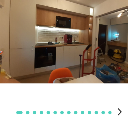
Mobilier Terasa
Scaune terasa
Seturi Terasa
Sezlonguri si Baldachine
Scaune
Scaune Inalte De Bar