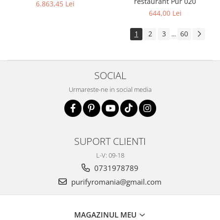
restaurant Pur 020
6.863,45 Lei
644,00 Lei
1
2
3
60
...
SOCIAL
Urmareste-ne in social media
SUPORT CLIENTI
L-V: 09-18
0731978789
purifyromania@gmail.com
MAGAZINUL MEU