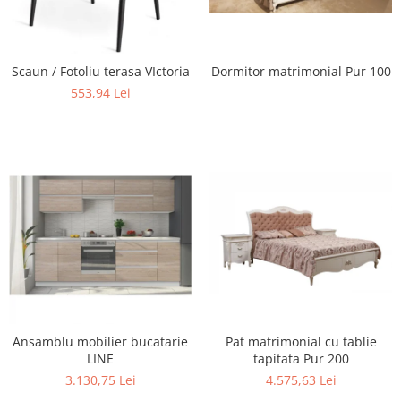
Scaune terasa
Seturi Terasa
Sezlonguri si Baldachine
Scaun / Fotoliu terasa VIctoria
Dormitor matrimonial Pur 100
Scaune
553,94 Lei
Scaune Inalte De Bar
Ansamblu mobilier bucatarie
Pat matrimonial cu tablie
LINE
tapitata Pur 200
3.130,75 Lei
4.575,63 Lei