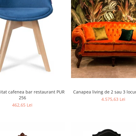
Canapea living de 2 sau 
cafenea bar restaurant PUR
256
4.575,63 Lei
462,65 Lei