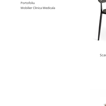
Portofoliu
Scaune terasa
Mobilier Clinica Medicala
Seturi Terasa
Sezlonguri si Baldachine
Scaune
Scaune Inalte De Bar
Sca