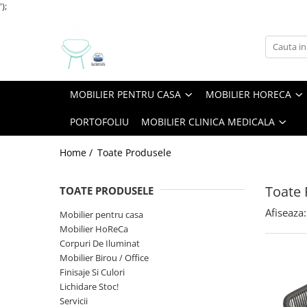
');
Mobilier pentru casa
Mobilier HoReCa
Mobilier Birou / Office
Servicii
Mobilier Clinica Medicala
Canapele casa
Baruri
Canapele Office / Sala asteptare
Frezare CNC Debitare Si Gravura
Mobilier Sala De Asteptare
MOBILIER PENTRU CASA
MOBILIER HORECA
Comode
Blaturi de masa
Panouri fonoabsorbante si
Proiectare Si Design
separatoare
Dormitoare
Camere Hotel
PORTOFOLIU
MOBILIER CLINICA MEDICALA
Picioare / Cadre Birou
Dulapuri
Canapele
Home /
Toate Produsele
Mese casa
Console Si Gheridoane
Mobilier la comanda
Fotolii
Toate 
TOATE PRODUSELE
Paturi
Jardiniere
Afiseaza:
Mobilier pentru casa
Scaune casa
Mese
Mobilier HoReCa
Mobilier Evenimente
Corpuri De Iluminat
Mobilier Birou / Office
Mese evenimente
Finisaje Si Culori
Scaune Evenimente
Lichidare Stoc!
Mobilier terasa
Servicii