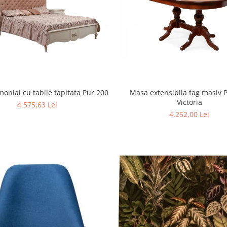
monial cu tablie tapitata Pur 200
Masa extensibila fag masiv 
Victoria
4.575,63 Lei
4.252,00 Lei