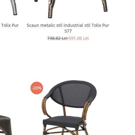
l Tolix Pur
Scaun metalic stil industrial stil Tolix Pur
577
738,82 Lei
591,06 Lei
-20%