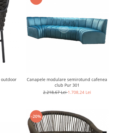
a outdoor
Canapele modulare semirotund cafenea
club Pur 301
2.218,67 Lei
1.708,24 Lei
-20%