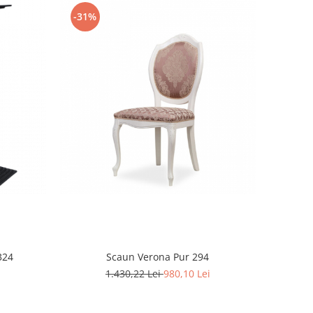
-31%
324
Scaun Verona Pur 294
i
1.430,22 Lei
980,10 Lei