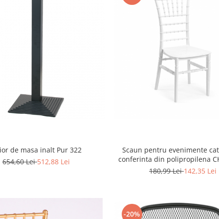
cior de masa inalt Pur 322
Scaun pentru evenimente cat
conferinta din polipropilena C
654,60 Lei
512,88 Lei
TIFFANY ballroom
180,99 Lei
142,35 Lei
-20%