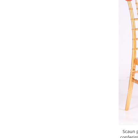
Scaun p
conferin