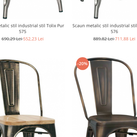
lic stil industrial stil Tolix Pur
Scaun metalic stil industrial sti
575
576
690,29 Lei
552,23 Lei
889,82 Lei
711,88 Lei
-20%