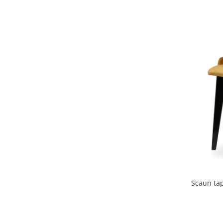
Scaune terasa
Seturi Terasa
Sezlonguri si Baldachine
Scaune
Scaune Inalte De Bar
Scaun tap