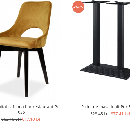
-34%
Picior de masa inalt Pur 
itat cafenea bar restaurant Pur
035
1.328,45 Lei
877,41 Le
963,16 Lei
617,10 Lei