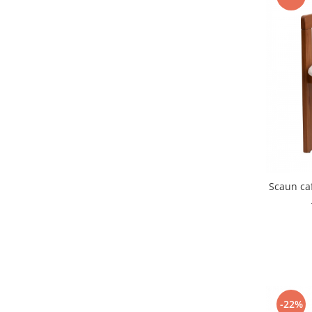
Scaun ca
-22%