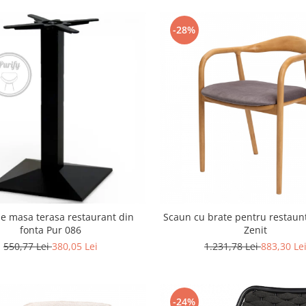
-28%
de masa terasa restaurant din
Scaun cu brate pentru restaun
fonta Pur 086
Zenit
550,77 Lei
380,05 Lei
1.231,78 Lei
883,30 Le
-24%