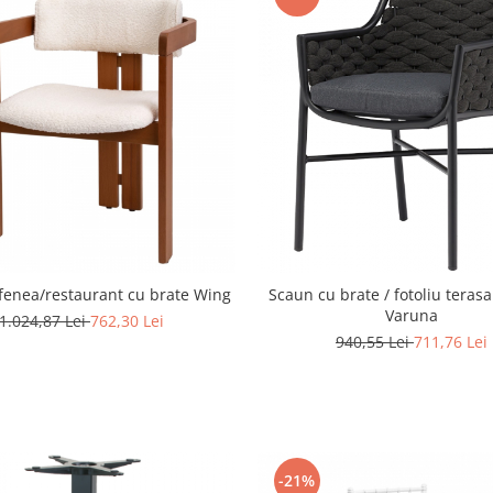
fenea/restaurant cu brate Wing
Scaun cu brate / fotoliu teras
Varuna
1.024,87 Lei
762,30 Lei
940,55 Lei
711,76 Lei
-21%