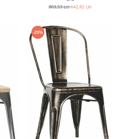
803,53 Lei
642,82 Lei
-20%