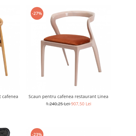
-27%
t cafenea
Scaun pentru cafenea restaurant Linea
1.240,25 Lei
907,50 Lei
i
-23%