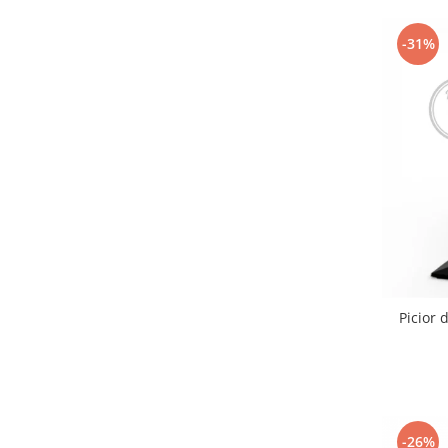
-31%
Picior 
-26%