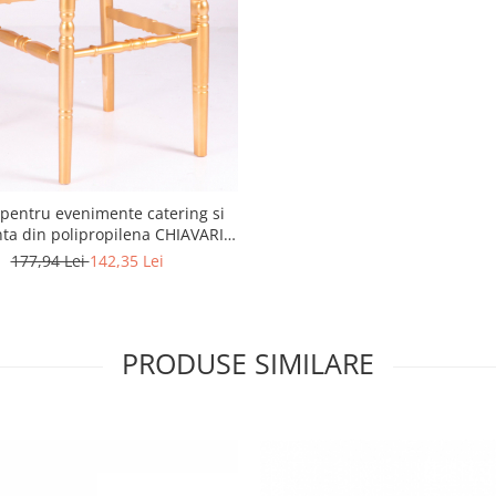
pentru evenimente catering si
nta din polipropilena CHIAVARI /
TIFFANY Auriu
177,94 Lei
142,35 Lei
PRODUSE SIMILARE