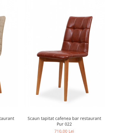
taurant
Scaun tapitat cafenea bar restaurant
Scaun tap
Pur 022
710,00 Lei