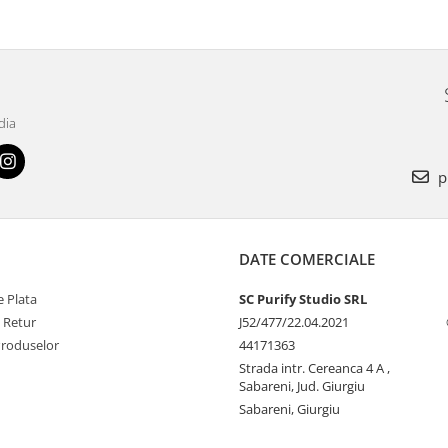
dia
p
DATE COMERCIALE
 Plata
SC Purify Studio SRL
e Retur
J52/477/22.04.2021
Produselor
44171363
Strada intr. Cereanca 4 A ,
Sabareni, Jud. Giurgiu
Sabareni, Giurgiu