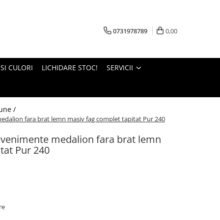
0731978789
0,00
 SI CULORI
LICHIDARE STOC!
SERVICII
une /
dalion fara brat lemn masiv fag complet tapitat Pur 240
evenimente medalion fara brat lemn
tat Pur 240
re