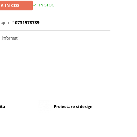
IN STOC
A IN COS
 ajutor?
0731978789
informatii
ita
Proiectare si design