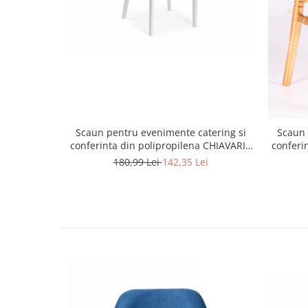
Scaun pentru evenimente catering si
Scaun 
conferinta din polipropilena CHIAVARI /
conferi
TIFFANY ballroom
180,99 Lei
142,35 Lei