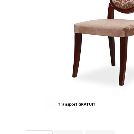
Scaune terasa
Seturi Terasa
Sezlonguri si Baldachine
Scaune
Scaune Inalte De Bar
Transport GRATUIT