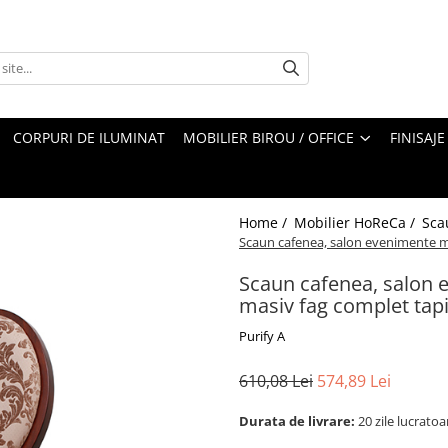
CORPURI DE ILUMINAT
MOBILIER BIROU / OFFICE
FINISAJE
Home /
Mobilier HoReCa /
Sca
Scaun cafenea, salon evenimente me
Scaun cafenea, salon 
masiv fag complet tapi
Purify A
610,08 Lei
574,89 Lei
Durata de livrare:
20 zile lucratoa