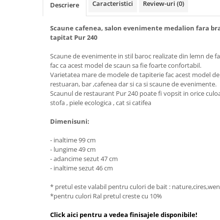
Caracteristici
Review-uri
(0)
Descriere
Scaune cafenea, salon evenimente medalion fara br
tapitat Pur 240
Scaune de evenimente in stil baroc realizate din lemn de fag
fac ca acest model de scaun sa fie foarte confortabil.
Varietatea mare de modele de tapiterie fac acest model de 
restuaran, bar ,cafenea dar si ca si scaune de evenimente.
Scaunul de restaurant Pur 240 poate fi vopsit in orice culoar
stofa , piele ecologica , cat si catifea
Dimenisuni:
- inaltime 99 cm
- lungime 49 cm
- adancime sezut 47 cm
- inaltime sezut 46 cm
* pretul este valabil pentru culori de bait : nature,cires,w
*pentru culori Ral pretul creste cu 10%
Click aici pentru a vedea finisajele disponibile!