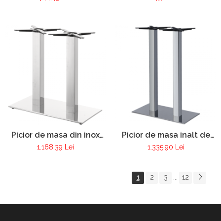
Picior de masa din inox
Picior de masa inalt de
Pur 280
bar Pur 108
1.168,39 Lei
1.335,90 Lei
1
2
3
12
...