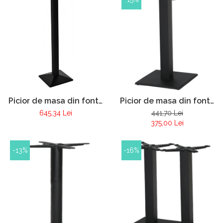
Picior de masa din fonta
Picior de masa din fonta
Pur 088
Pur 092
645,34 Lei
441,70 Lei
375,00 Lei
-13%
-16%