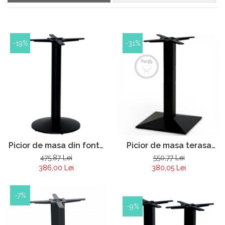
Mobilier Terasa
Scaune terasa
Seturi Terasa
-19%
-31%
Sezlonguri si Baldachine
Scaune
Scaune Inalte De Bar
Picior de masa din fonta
Picior de masa terasa
Pur 083
restaurant din fonta Pur
475,87 Lei
550,77 Lei
086
386,00 Lei
380,05 Lei
-7%
-9%