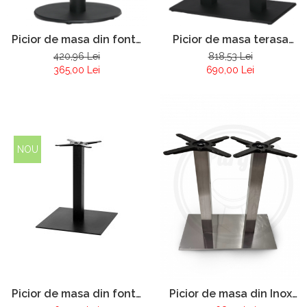
Picior de masa din fonta
Picior de masa terasa
Pur 093
restaurant Pur 095
420,96 Lei
818,53 Lei
365,00 Lei
690,00 Lei
NOU
Picior de masa din fonta
Picior de masa din Inox
Pur 096
satinat Pur 110