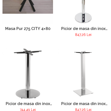
Masa Pur 275 CITY 4×80
Picior de masa din inox
Pur 276
847,26 Lei
Picior de masa din inox
Picior de masa din inox
Pur 277
Pur 279
744,49 Lei
847,26 Lei