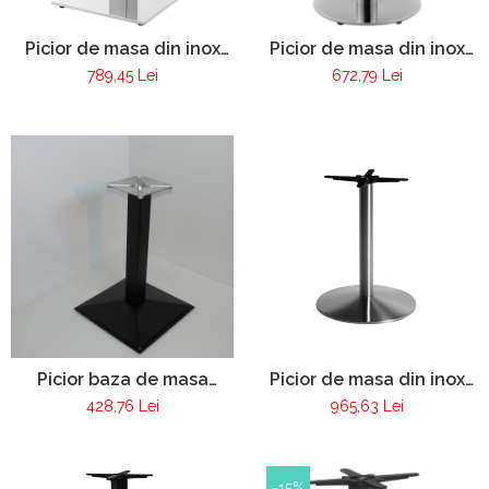
Picior de masa din inox
Picior de masa din inox
Pur 109
Pur 111
789,45 Lei
672,79 Lei
Picior baza de masa
Picior de masa din inox
metalic restaurant
Pur 112
428,76 Lei
965,63 Lei
cafenea Kafe
-15%