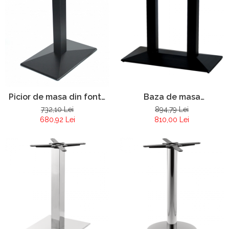
Baza de masa
Picior de masa din fonta
restaurant/terasa Pur
Pur 087
894,79 Lei
732,10 Lei
089
810,00 Lei
680,92 Lei