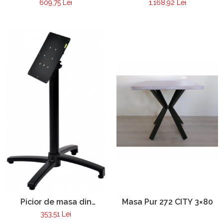
609,75 Lei
1.168,92 Lei
Picior de masa din
Masa Pur 272 CITY 3×80
aluminiu Pur 114
353,51 Lei