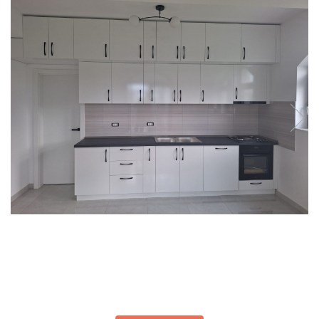
Scaune terasa
Seturi Terasa
Sezlonguri si Baldachine
Scaune
Scaune Inalte De Bar