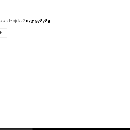
voie de ajutor?
0731978789
E