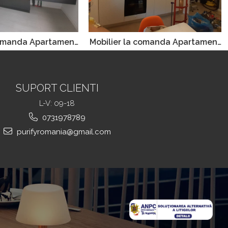
comanda Apartament
Mobilier la comanda Apartament
hencea
Craiova
SUPORT CLIENTI
L-V: 09-18
0731978789
purifyromania@gmail.com