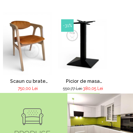
-31%
Picior de masa
Scaun cu brate
terasa restaurant
pentru cafenea
550,77 Lei
380,05 Lei
750,00 Lei
din fonta Pur 086
restaurant bar
Nordic