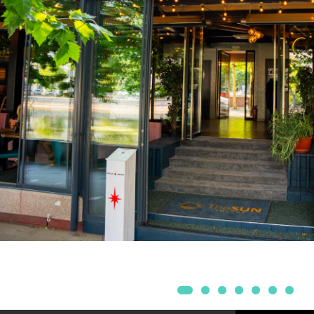
Mobilier Terasa
Scaune terasa
Seturi Terasa
Sezlonguri si Baldachine
Scaune
Scaune Inalte De Bar