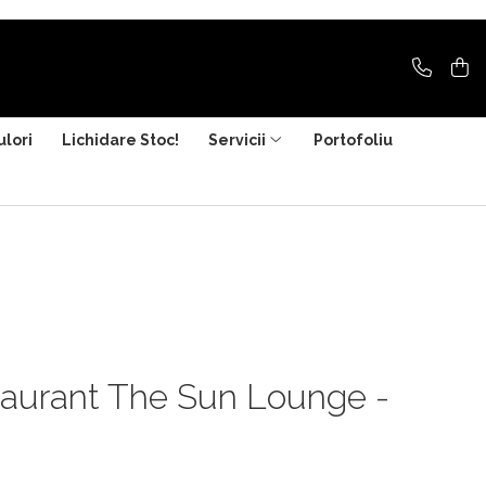
ulori
Lichidare Stoc!
Servicii
Portofoliu
staurant The Sun Lounge -